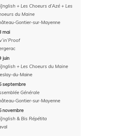
[i]nglish + Les Choeurs d’Azé + Les
hoeurs du Maine
hâteau-Gontier-sur-Mayenne
3 mai
v’in’Proof
ergerac
 juin
[i]nglish + Les Choeurs du Maine
eslay-du-Maine
5 septembre
ssemblée Générale
hâteau-Gontier-sur-Mayenne
5 novembre
i]nglish & Bis Répétita
aval