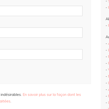
-
-
Ak
-
Au
-
-
-
-
-
-
-
-
 indésirables.
En savoir plus sur la façon dont les
-
aitées
.
-