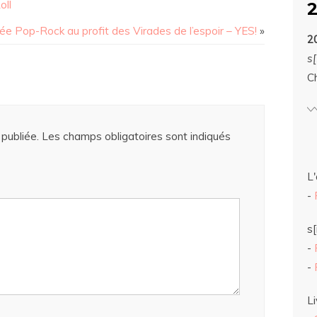
oll
ée Pop-Rock au profit des Virades de l’espoir – YES!
»
2
s[
C
publiée.
Les champs obligatoires sont indiqués
L'
-
s[
-
-
Li