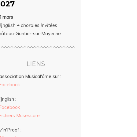
2027
0 mars
i]nglish + chorales invitées
hâteau-Gontier-sur-Mayenne
LIENS
association Musical'âme sur :
Facebook
i]nglish :
Facebook
Fichiers Musescore
v'in'Proof :