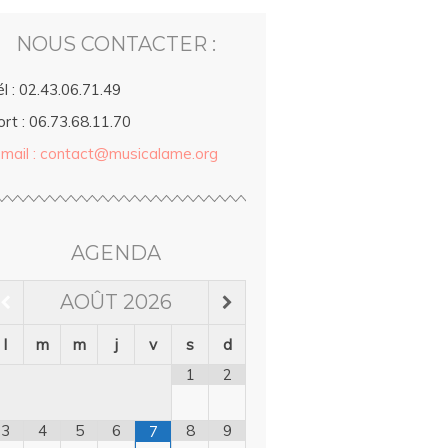
NOUS CONTACTER :
l : 02.43.06.71.49
rt : 06.73.68.11.70
-mail : contact@musicalame.org
AGENDA
AOÛT
2026
l
m
m
j
v
s
d
1
2
3
4
5
6
8
9
7