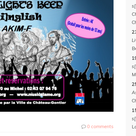
s
C
C
2
Li
B
19
s
M
2
A
C
1
s[
0 comments
L