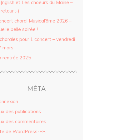
i]nglish et Les choeurs du Maine –
 retour :-)
oncert choral Musical’âme 2026 –
elle belle soirée !
 chorales pour 1 concert – vendredi
7 mars
a rentrée 2025
MÉTA
onnexion
ux des publications
lux des commentaires
ite de WordPress-FR