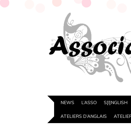
NEWS
L’ASSO
S[I]NGLISH
ATELIERS D’ANGLAIS
ATELIE