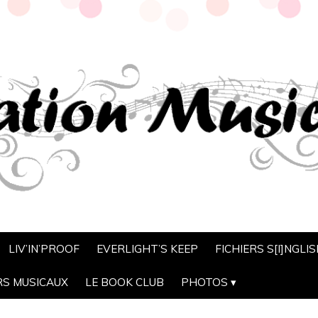
LIV’IN’PROOF
EVERLIGHT’S KEEP
FICHIERS S[I]NGLI
RS MUSICAUX
LE BOOK CLUB
PHOTOS