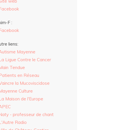
Site web
Facebook
im-F :
Facebook
tre liens:
Autisme Mayenne
La Ligue Contre le Cancer
Main Tendue
Patients en Réseau
Vaincre la Mucoviscidose
Mayenne Culture
La Maison de l'Europe
APEC
Naty - professeur de chant
L'Autre Radio