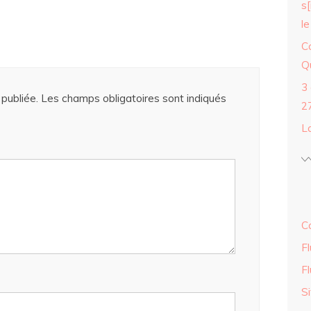
s[
le
C
Qu
3
publiée.
Les champs obligatoires sont indiqués
2
L
C
Fl
F
S