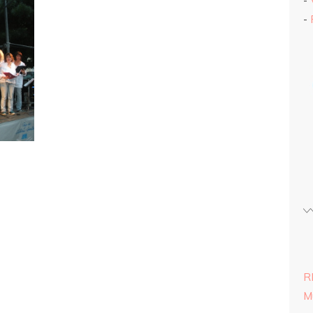
-
-
R
M