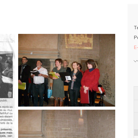
Té
Po
E