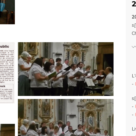
2
s[
C
L'
-
s[
-
-
Li