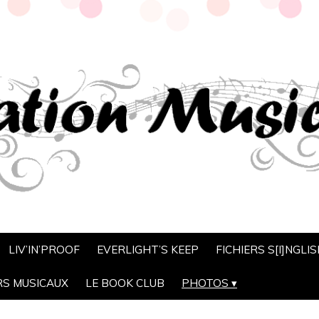
LIV’IN’PROOF
EVERLIGHT’S KEEP
FICHIERS S[I]NGLI
RS MUSICAUX
LE BOOK CLUB
PHOTOS