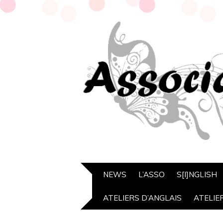
NEWS
L’ASSO
S[I]NGLISH
ATELIERS D’ANGLAIS
ATELIE