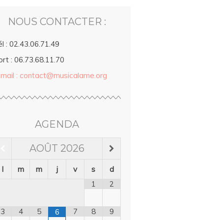
NOUS CONTACTER :
l : 02.43.06.71.49
rt : 06.73.68.11.70
-mail : contact@musicalame.org
AGENDA
AOÛT
2026
l
m
m
j
v
s
d
1
2
3
4
5
7
8
9
6