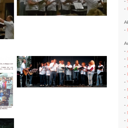
-
-
Ak
-
Au
-
-
-
-
-
-
-
-
-
-