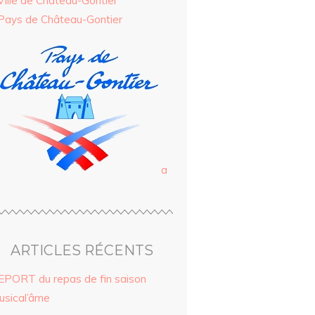
Ville de Château-Gontier
Pays de Château-Gontier
a
ARTICLES RÉCENTS
EPORT du repas de fin saison
usical’âme