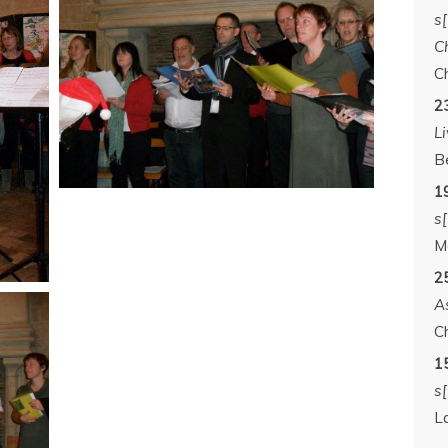
s
C
C
2
Li
B
19
s
M
2
A
C
1
s[
L