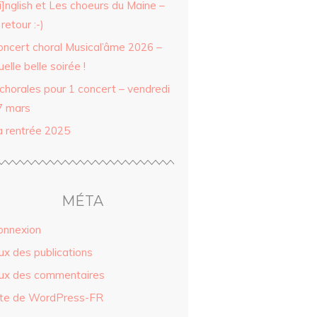
i]nglish et Les choeurs du Maine –
 retour :-)
oncert choral Musical’âme 2026 –
elle belle soirée !
 chorales pour 1 concert – vendredi
7 mars
a rentrée 2025
MÉTA
onnexion
ux des publications
lux des commentaires
ite de WordPress-FR