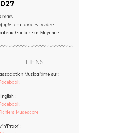
2027
0 mars
i]nglish + chorales invitées
hâteau-Gontier-sur-Mayenne
LIENS
association Musical'âme sur :
Facebook
i]nglish :
Facebook
Fichiers Musescore
v'in'Proof :