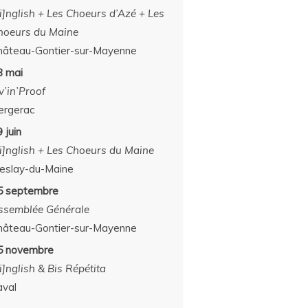
[i]nglish + Les Choeurs d’Azé + Les
hoeurs du Maine
hâteau-Gontier-sur-Mayenne
3 mai
v’in’Proof
ergerac
 juin
[i]nglish + Les Choeurs du Maine
eslay-du-Maine
5 septembre
ssemblée Générale
hâteau-Gontier-sur-Mayenne
5 novembre
i]nglish & Bis Répétita
aval