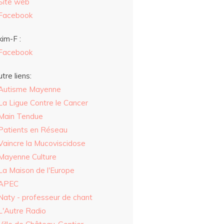
Site web
Facebook
im-F :
Facebook
tre liens:
Autisme Mayenne
La Ligue Contre le Cancer
Main Tendue
Patients en Réseau
Vaincre la Mucoviscidose
Mayenne Culture
La Maison de l'Europe
APEC
Naty - professeur de chant
L'Autre Radio