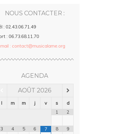
NOUS CONTACTER :
l : 02.43.06.71.49
rt : 06.73.68.11.70
-mail : contact@musicalame.org
AGENDA
AOÛT
2026
l
m
m
j
v
s
d
1
2
3
4
5
6
8
9
7