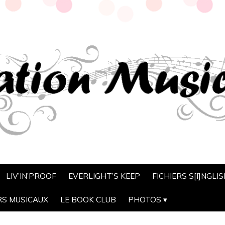
LIV’IN’PROOF
EVERLIGHT’S KEEP
FICHIERS S[I]NGLI
RS MUSICAUX
LE BOOK CLUB
PHOTOS