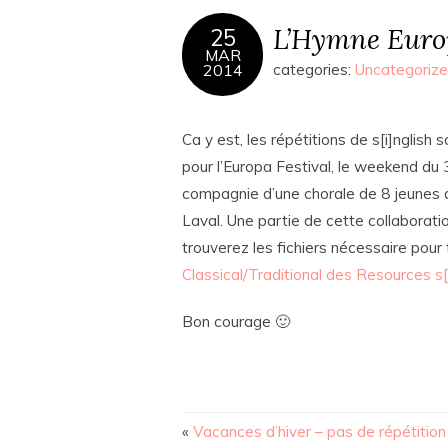
L’Hymne Euro
25
MAR
2014
categories:
Uncategoriz
Ca y est, les répétitions de s[i]nglish
pour l’Europa Festival, le weekend du 3
compagnie d’une chorale de 8 jeunes 
Laval. Une partie de cette collaborat
trouverez les fichiers nécessaire pour t
Classical/Traditional des Resources s[i
Bon courage 🙂
«
Vacances d’hiver – pas de répétition 