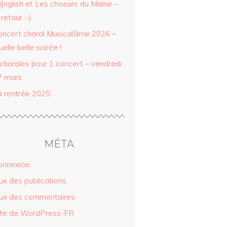
i]nglish et Les choeurs du Maine –
 retour :-)
oncert choral Musical’âme 2026 –
elle belle soirée !
 chorales pour 1 concert – vendredi
7 mars
a rentrée 2025
MÉTA
onnexion
ux des publications
lux des commentaires
ite de WordPress-FR