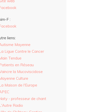
Site web
Facebook
im-F :
Facebook
tre liens:
Autisme Mayenne
La Ligue Contre le Cancer
Main Tendue
Patients en Réseau
Vaincre la Mucoviscidose
Mayenne Culture
La Maison de l'Europe
APEC
Naty - professeur de chant
L'Autre Radio