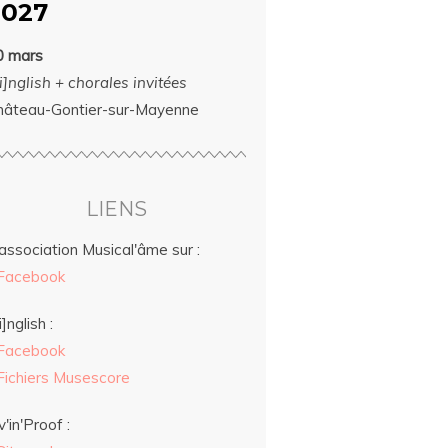
2027
0 mars
i]nglish + chorales invitées
hâteau-Gontier-sur-Mayenne
LIENS
association Musical'âme sur :
Facebook
i]nglish :
Facebook
Fichiers Musescore
v'in'Proof :