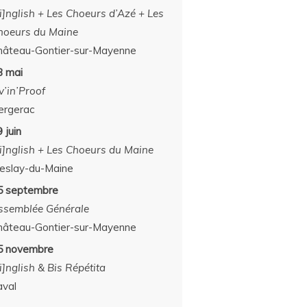
[i]nglish + Les Choeurs d’Azé + Les
hoeurs du Maine
hâteau-Gontier-sur-Mayenne
3 mai
v’in’Proof
ergerac
 juin
[i]nglish + Les Choeurs du Maine
eslay-du-Maine
5 septembre
ssemblée Générale
hâteau-Gontier-sur-Mayenne
5 novembre
i]nglish & Bis Répétita
aval