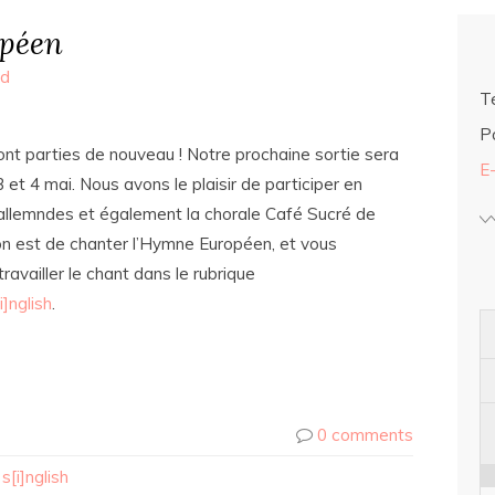
péen
ed
Té
Po
 sont parties de nouveau ! Notre prochaine sortie sera
E
 et 4 mai. Nous avons le plaisir de participer en
allemndes et également la chorale Café Sucré de
ion est de chanter l’Hymne Européen, et vous
ravailler le chant dans le rubrique
]nglish
.
0 comments
s[i]nglish