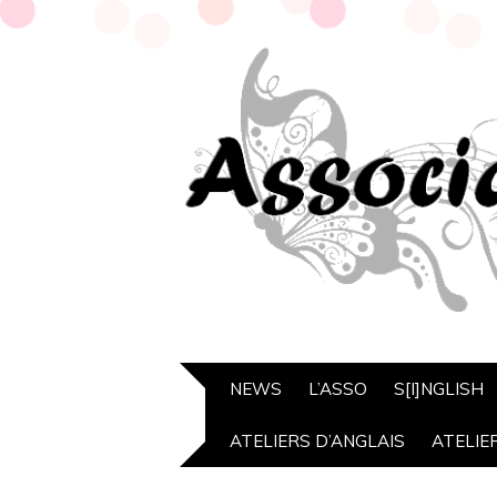
NEWS
L’ASSO
S[I]NGLISH
ATELIERS D’ANGLAIS
ATELIE