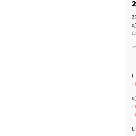
2
s[
C
L'
-
s[
-
-
Li