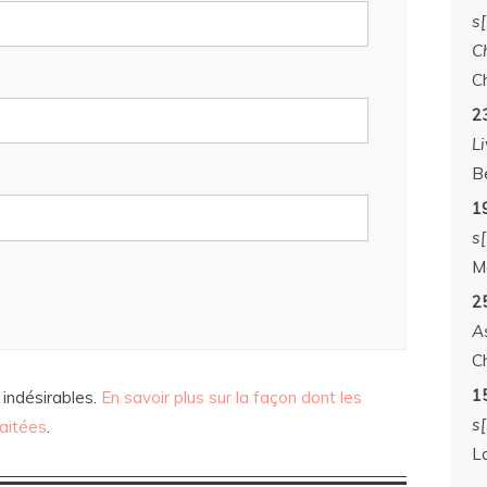
s
C
C
2
Li
B
19
s
M
2
A
C
1
 indésirables.
En savoir plus sur la façon dont les
s[
aitées
.
L