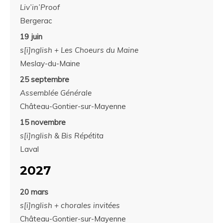
Liv’in’Proof
Bergerac
19 juin
s[i]nglish + Les Choeurs du Maine
Meslay-du-Maine
25 septembre
Assemblée Générale
Château-Gontier-sur-Mayenne
15 novembre
s[i]nglish & Bis Répétita
Laval
2027
20 mars
s[i]nglish + chorales invitées
Château-Gontier-sur-Mayenne