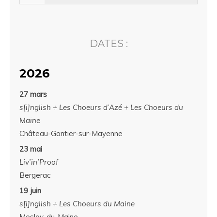
DATES :
2026
27 mars
s[i]nglish + Les Choeurs d’Azé + Les Choeurs du
Maine
Château-Gontier-sur-Mayenne
23 mai
Liv’in’Proof
Bergerac
19 juin
s[i]nglish + Les Choeurs du Maine
Meslay-du-Maine