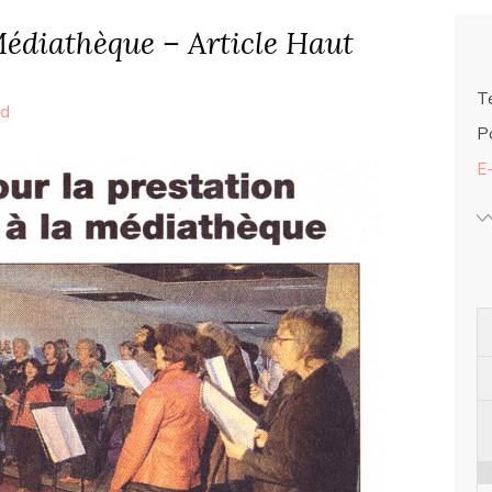
Médiathèque – Article Haut
Té
ed
Po
E