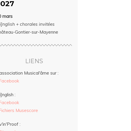
2027
0 mars
i]nglish + chorales invitées
hâteau-Gontier-sur-Mayenne
LIENS
association Musical'âme sur :
Facebook
i]nglish :
Facebook
Fichiers Musescore
v'in'Proof :