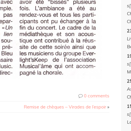
s
C
C
2
Li
B
19
s
M
2
A
0 comments
C
1
Remise de chèques – Virades de l’espoir
»
s[
L