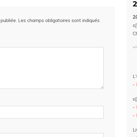
2
publiée.
Les champs obligatoires sont indiqués
s[
C
L'
-
s[
-
-
Li