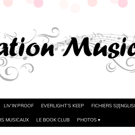
LIV’IN’PROOF
EVERLIGHT’S KEEP
FICHIERS S[I]NGLI
RS MUSICAUX
LE BOOK CLUB
PHOTOS