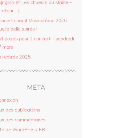
i]nglish et Les choeurs du Maine –
 retour :-)
oncert choral Musical’âme 2026 –
elle belle soirée !
 chorales pour 1 concert – vendredi
7 mars
a rentrée 2025
MÉTA
onnexion
ux des publications
lux des commentaires
ite de WordPress-FR