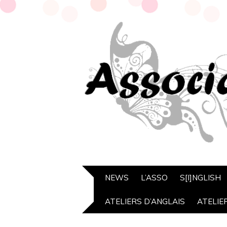
NEWS
L’ASSO
S[I]NGLISH
ATELIERS D’ANGLAIS
ATELIE