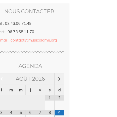
NOUS CONTACTER :
l : 02.43.06.71.49
rt : 06.73.68.11.70
-mail : contact@musicalame.org
AGENDA
AOÛT
2026
l
m
m
j
v
s
d
1
2
3
4
5
6
7
8
9