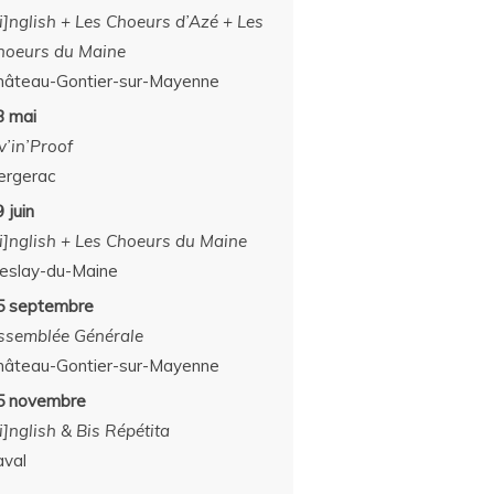
[i]nglish + Les Choeurs d’Azé + Les
hoeurs du Maine
hâteau-Gontier-sur-Mayenne
3 mai
v’in’Proof
ergerac
 juin
[i]nglish + Les Choeurs du Maine
eslay-du-Maine
5 septembre
ssemblée Générale
hâteau-Gontier-sur-Mayenne
5 novembre
i]nglish & Bis Répétita
aval