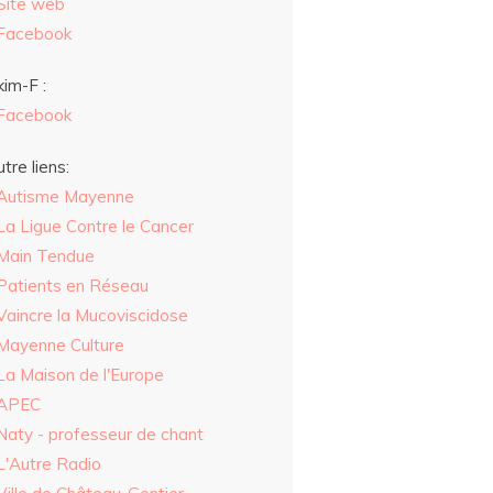
Site web
Facebook
im-F :
Facebook
tre liens:
Autisme Mayenne
La Ligue Contre le Cancer
Main Tendue
Patients en Réseau
Vaincre la Mucoviscidose
Mayenne Culture
La Maison de l'Europe
APEC
Naty - professeur de chant
L'Autre Radio