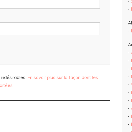
-
-
Ak
-
Au
-
-
-
-
 indésirables.
En savoir plus sur la façon dont les
-
aitées
.
-
-
-
-
-