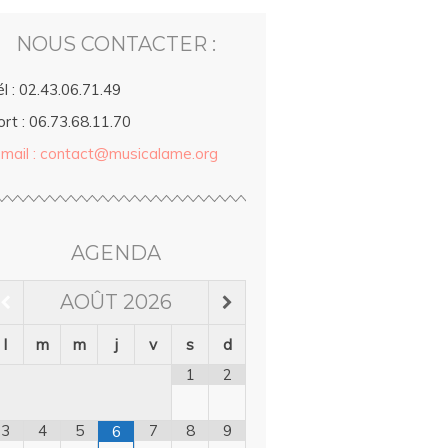
NOUS CONTACTER :
l : 02.43.06.71.49
rt : 06.73.68.11.70
-mail : contact@musicalame.org
AGENDA
AOÛT
2026
l
m
m
j
v
s
d
1
2
3
4
5
7
8
9
6