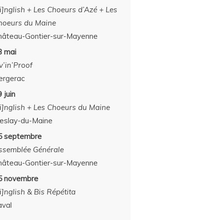
[i]nglish + Les Choeurs d’Azé + Les
hoeurs du Maine
hâteau-Gontier-sur-Mayenne
3 mai
v’in’Proof
ergerac
 juin
[i]nglish + Les Choeurs du Maine
eslay-du-Maine
5 septembre
ssemblée Générale
hâteau-Gontier-sur-Mayenne
5 novembre
i]nglish & Bis Répétita
aval