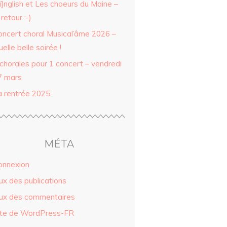
i]nglish et Les choeurs du Maine –
 retour :-)
oncert choral Musical’âme 2026 –
elle belle soirée !
 chorales pour 1 concert – vendredi
7 mars
a rentrée 2025
MÉTA
onnexion
ux des publications
lux des commentaires
ite de WordPress-FR