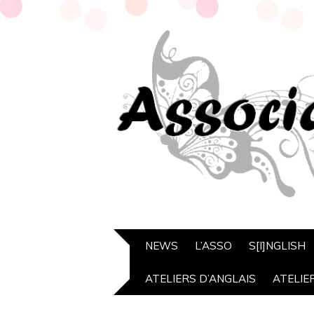
NEWS
L’ASSO
S[I]NGLISH
ATELIERS D’ANGLAIS
ATELIE