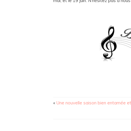
mai, et le 19 juin. N’hésitez pas à no
«
Une nouvelle saison bien entamée et 