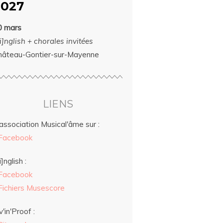
2027
0 mars
i]nglish + chorales invitées
hâteau-Gontier-sur-Mayenne
LIENS
association Musical'âme sur :
Facebook
i]nglish :
Facebook
Fichiers Musescore
v'in'Proof :