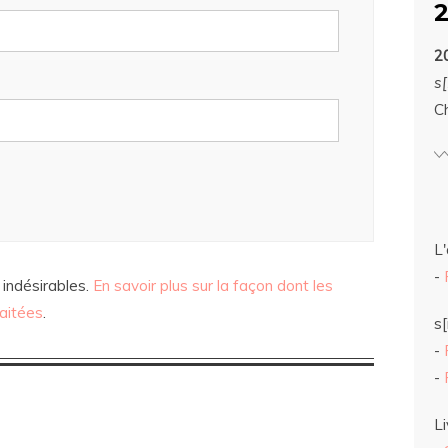
2
s[
C
L'
-
 indésirables.
En savoir plus sur la façon dont les
aitées
.
s[
-
-
Li