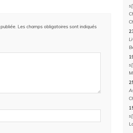
s
C
C
publiée.
Les champs obligatoires sont indiqués
2
Li
B
19
s
M
2
A
C
1
s[
L