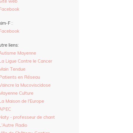
Site web
Facebook
im-F :
Facebook
tre liens:
Autisme Mayenne
La Ligue Contre le Cancer
Main Tendue
Patients en Réseau
Vaincre la Mucoviscidose
Mayenne Culture
La Maison de l'Europe
APEC
Naty - professeur de chant
L'Autre Radio