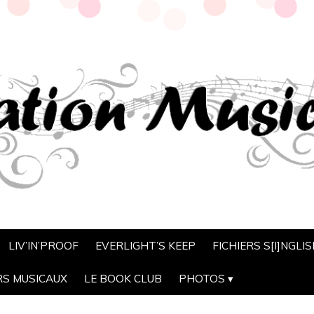
LIV’IN’PROOF
EVERLIGHT’S KEEP
FICHIERS S[I]NGLI
RS MUSICAUX
LE BOOK CLUB
PHOTOS