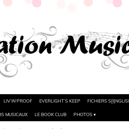
LIV’IN’PROOF
EVERLIGHT’S KEEP
FICHIERS S[I]NGLI
RS MUSICAUX
LE BOOK CLUB
PHOTOS