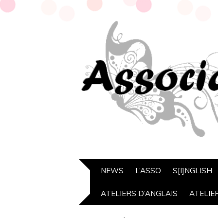
NEWS
L’ASSO
S[I]NGLISH
ATELIERS D’ANGLAIS
ATELIE